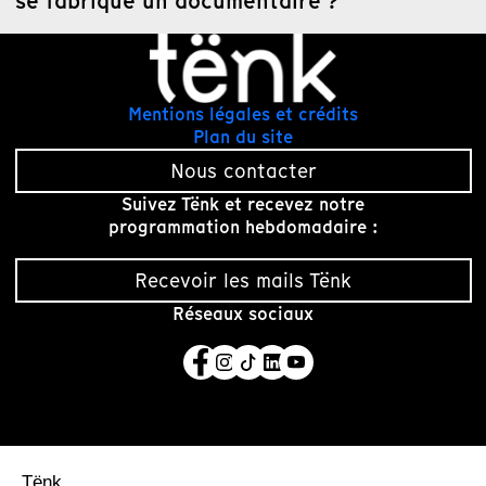
se fabrique un documentaire ?
Actualités
Mentions légales et crédits
Plan du site
Tout
Grand angle
Nous contacter
Les studios
Suivez Tënk et recevez notre
Coopérative
programmation hebdomadaire :
Une formation au
Recevoir les mails Tënk
cœur des Studios de
Tënk
Réseaux sociaux
5 Août 2026
Appel à projets 2026
– Tënk · Mediapart