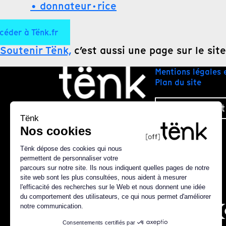
• donnateur·rice
céder à Tënk.fr
Soutenir Tënk,
c’est aussi une page sur le site
Mentions légales 
Plan du site
Nous contact